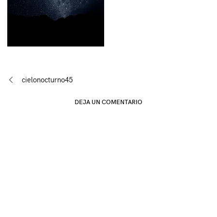
Navegación
cielonocturno45
de
DEJA UN COMENTARIO
entradas