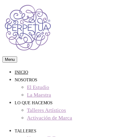
Skip
to
content
Menu
visual arts & crafts studio
Perpetua Studio
INICIO
NOSOTROS
El Estudio
La Maestra
LO QUE HACEMOS
Talleres Artísticos
Activación de Marca
TALLERES