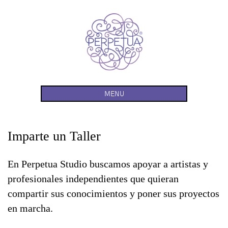
Skip
to
content
Perpetua Studio
visual arts & crafts studio
MENU
Imparte un Taller
En Perpetua Studio buscamos apoyar a artistas y
profesionales independientes que quieran
compartir sus conocimientos y poner sus proyectos
en marcha.