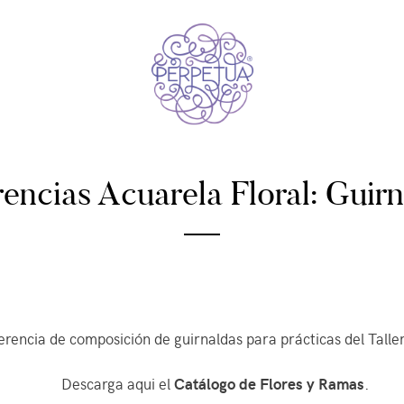
Perpetua Studio
visual arts & crafts studio
06/06/2023
|
encias Acuarela Floral: Guir
MARIEL
rencia de composición de guirnaldas para prácticas del Taller
Descarga aqui el
Catálogo de Flores y Ramas
.