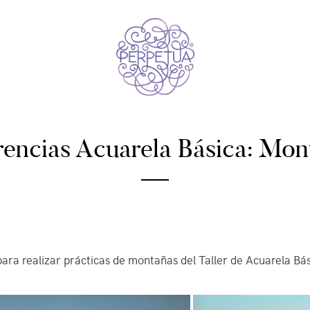
Perpetua Studio
visual arts & crafts studio
06/06/2023
|
rencias Acuarela Básica: Mon
MARIEL
ara realizar prácticas de montañas del Taller de Acuarela Bá