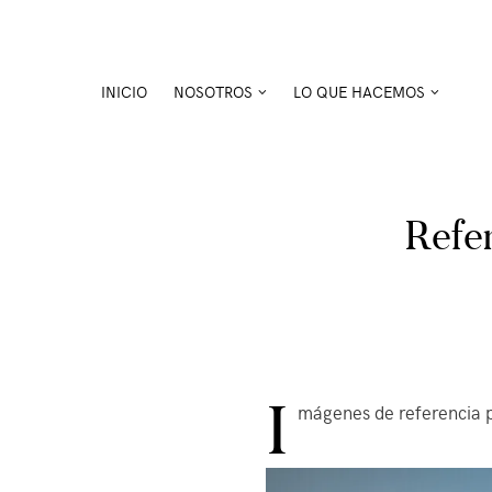
Skip
to
content
INICIO
NOSOTROS
LO QUE HACEMOS
Refe
I
mágenes de referencia p