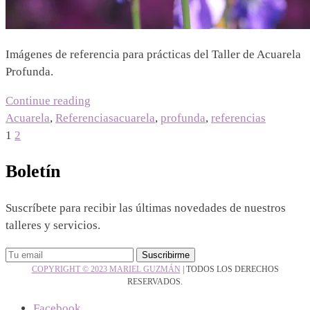
Imágenes de referencia para prácticas del Taller de Acuarela
Profunda.
“Referencias
Continue reading
Acuarela
Acuarela
,
Referencias
acuarela
,
profunda
,
referencias
Profunda”
Paginación
1
2
de
Boletín
entradas
Suscríbete para recibir las últimas novedades de nuestros
talleres y servicios.
COPYRIGHT © 2023 MARIEL GUZMÁN
|
TODOS LOS DERECHOS
RESERVADOS.
Facebook