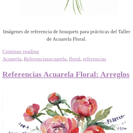
Imágenes de referencia de bouquets para prácticas del Taller
de Acuarela Floral.
“Referencias
Continue reading
Acuarela
Acuarela
,
Referencias
acuarela
,
floral
,
referencias
Floral:
Referencias Acuarela Floral: Arreglos
Bouquets”
06/06/2023
|
12/07/2026
Mariel