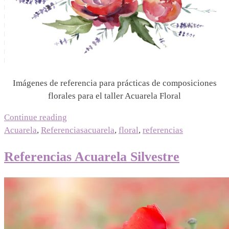
Imágenes de referencia para prácticas de composiciones
florales para el taller Acuarela Floral
Continue reading
Acuarela
,
Referencias
acuarela
,
floral
,
referencias
Referencias Acuarela Silvestre
06/06/2023
|
12/07/2026
Mariel