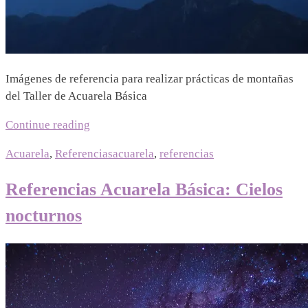
Imágenes de referencia para realizar prácticas de montañas
del Taller de Acuarela Básica
Continue reading
Acuarela
,
Referencias
acuarela
,
referencias
Referencias Acuarela Básica: Cielos
nocturnos
06/06/2023
|
12/07/2026
Mariel