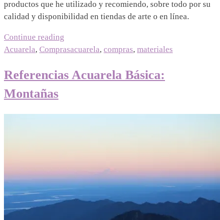
productos que he utilizado y recomiendo, sobre todo por su
calidad y disponibilidad en tiendas de arte o en línea.
“Lista
Continue reading
de
Acuarela
,
Compras
acuarela
,
compras
,
materiales
Compra:
Referencias Acuarela Básica:
Acuarela”
Montañas
06/06/2023
|
12/07/2026
Mariel