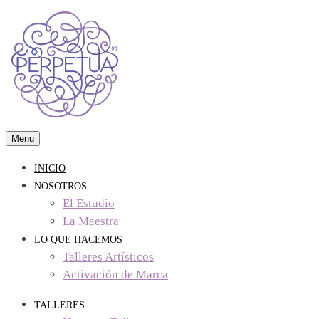
Skip
to
content
Menu
visual arts & crafts studio
Perpetua Studio
INICIO
NOSOTROS
El Estudio
La Maestra
LO QUE HACEMOS
Talleres Artísticos
Activación de Marca
TALLERES