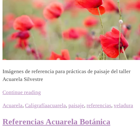
Imágenes de referencia para prácticas de paisaje del taller
Acuarela Silvestre
Continue reading
Acuarela
,
Caligrafía
acuarela
,
paisaje
,
referencias
,
veladura
Referencias Acuarela Botánica
06/06/2023
|
13/07/2026