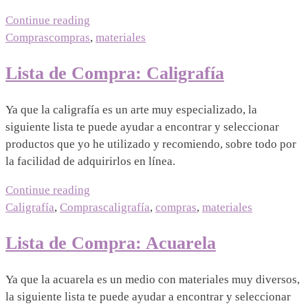
“Tiendas
Continue reading
de
Compras
compras
,
materiales
arte
Lista de Compra: Caligrafía
en
Guadalajara”
12/07/2026
|
Ya que la caligrafía es un arte muy especializado, la
12/07/2026
Mariel
siguiente lista te puede ayudar a encontrar y seleccionar
productos que yo he utilizado y recomiendo, sobre todo por
la facilidad de adquirirlos en línea.
“Lista
Continue reading
de
Caligrafía
,
Compras
caligrafía
,
compras
,
materiales
Compra:
Lista de Compra: Acuarela
Caligrafía”
12/07/2026
|
Ya que la acuarela es un medio con materiales muy diversos,
12/07/2026
Mariel
la siguiente lista te puede ayudar a encontrar y seleccionar