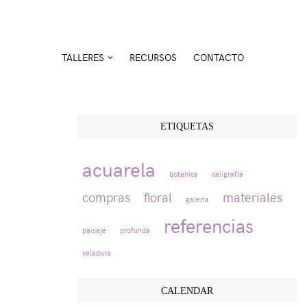
TALLERES
RECURSOS
CONTACTO
ETIQUETAS
acuarela
botanica
caligrafía
compras
floral
materiales
galeria
referencias
paisaje
profunda
veladura
CALENDAR