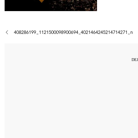
408286199_1121500098900694_4021464245214714271_n
Navegación
de
entradas
DE