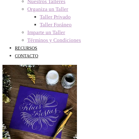
Nuestros Talleres
Organiza un Taller
Taller Privado
Taller Foráneo
Imparte un Taller
Términos y Condiciones
RECURSOS
CONTACTO