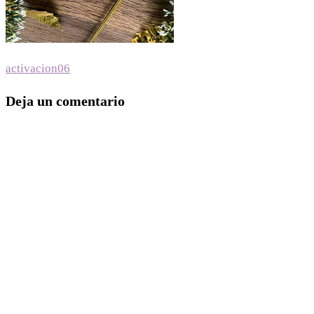
Navegación
activacion06
de
Deja un comentario
entradas