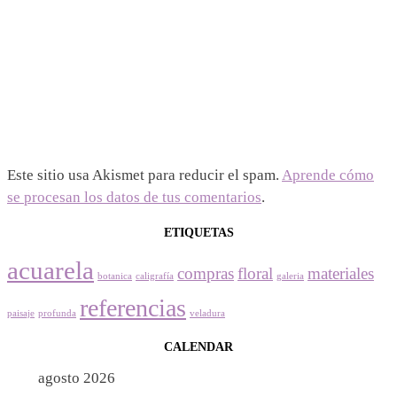
Este sitio usa Akismet para reducir el spam.
Aprende cómo
se procesan los datos de tus comentarios
.
ETIQUETAS
acuarela
compras
floral
materiales
botanica
caligrafía
galeria
referencias
paisaje
profunda
veladura
CALENDAR
agosto 2026