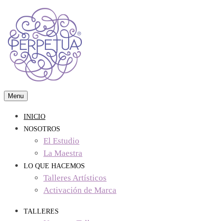
Skip
to
content
Menu
visual arts & crafts studio
Perpetua Studio
INICIO
NOSOTROS
El Estudio
La Maestra
LO QUE HACEMOS
Talleres Artísticos
Activación de Marca
TALLERES