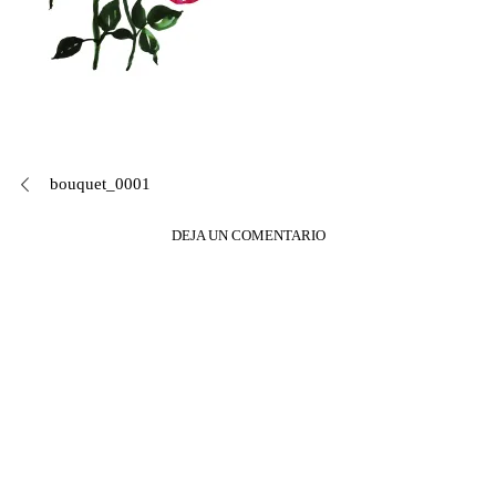
Navegación
bouquet_0001
de
DEJA UN COMENTARIO
entradas