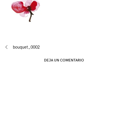
Navegación
bouquet_0002
de
DEJA UN COMENTARIO
entradas