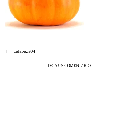
Navegación
calabaza04
de
DEJA UN COMENTARIO
entradas