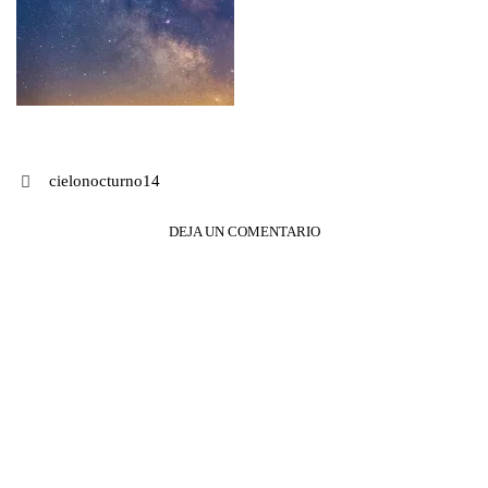
Navegación
cielonocturno14
de
DEJA UN COMENTARIO
entradas