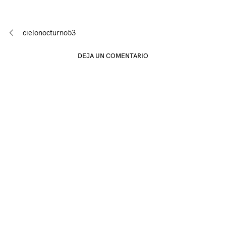
Navegación
cielonocturno53
de
DEJA UN COMENTARIO
entradas