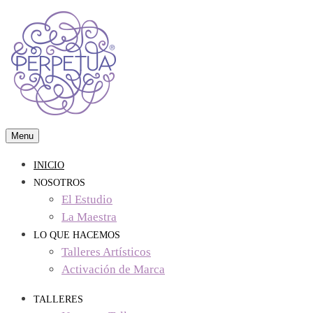
Skip
to
content
Menu
visual arts & crafts studio
Perpetua Studio
INICIO
NOSOTROS
El Estudio
La Maestra
LO QUE HACEMOS
Talleres Artísticos
Activación de Marca
TALLERES