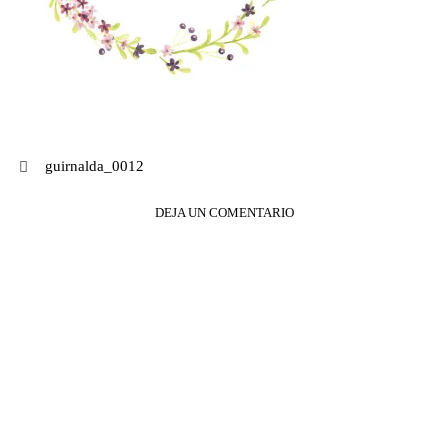
Navegación
guirnalda_0012
de
DEJA UN COMENTARIO
entradas