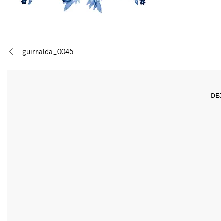
Navegación
guirnalda_0045
de
entradas
DE