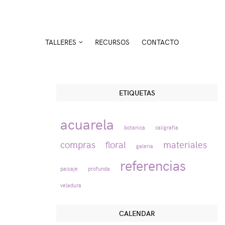
TALLERES
RECURSOS
CONTACTO
ETIQUETAS
acuarela
botanica
caligrafía
compras
floral
materiales
galeria
referencias
paisaje
profunda
veladura
CALENDAR