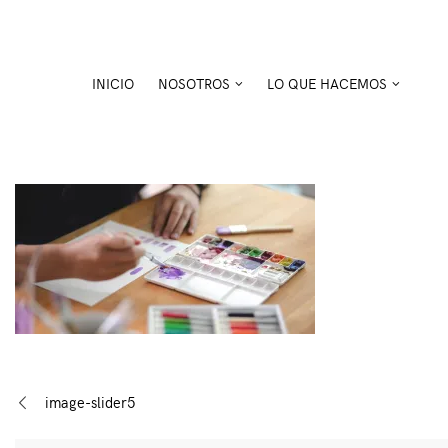
Skip
to
content
INICIO
NOSOTROS
LO QUE HACEMOS
Navegación
image-slider5
de