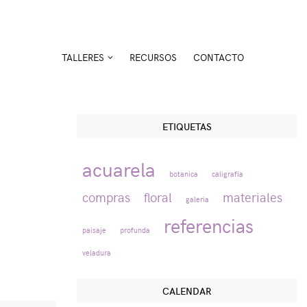
TALLERES
RECURSOS
CONTACTO
ETIQUETAS
acuarela
botanica
caligrafía
compras
floral
materiales
galeria
referencias
paisaje
profunda
veladura
CALENDAR