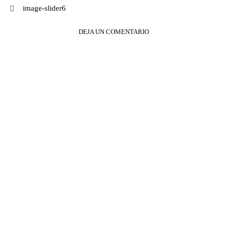
Navegación
image-slider6
de
DEJA UN COMENTARIO
entradas