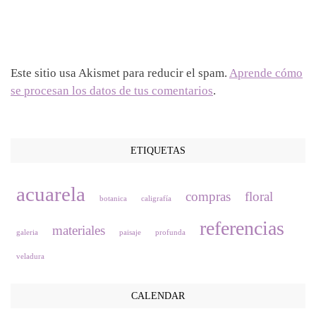
Este sitio usa Akismet para reducir el spam.
Aprende cómo
se procesan los datos de tus comentarios
.
ETIQUETAS
acuarela
compras
floral
botanica
caligrafía
referencias
materiales
galeria
paisaje
profunda
veladura
CALENDAR