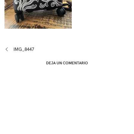
Navegación
IMG_8447
de
DEJA UN COMENTARIO
entradas