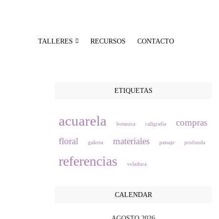
TALLERES
RECURSOS
CONTACTO
ETIQUETAS
acuarela
compras
botanica
caligrafía
floral
materiales
galeria
paisaje
profunda
referencias
veladura
CALENDAR
AGOSTO 2026