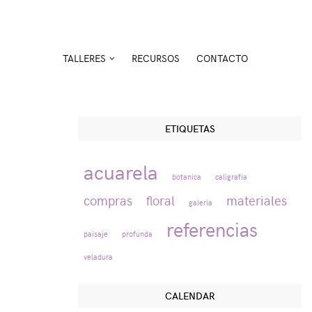
TALLERES
RECURSOS
CONTACTO
ETIQUETAS
acuarela
botanica
caligrafía
compras
floral
materiales
galeria
referencias
paisaje
profunda
veladura
CALENDAR