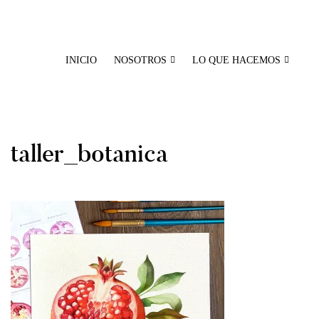
Skip
to
content
INICIO
NOSOTROS
LO QUE HACEMOS
taller_botanica