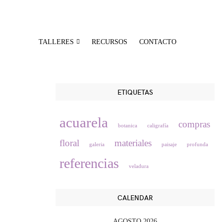
TALLERES
RECURSOS
CONTACTO
ETIQUETAS
acuarela
compras
botanica
caligrafía
floral
materiales
galeria
paisaje
profunda
referencias
veladura
CALENDAR
AGOSTO 2026