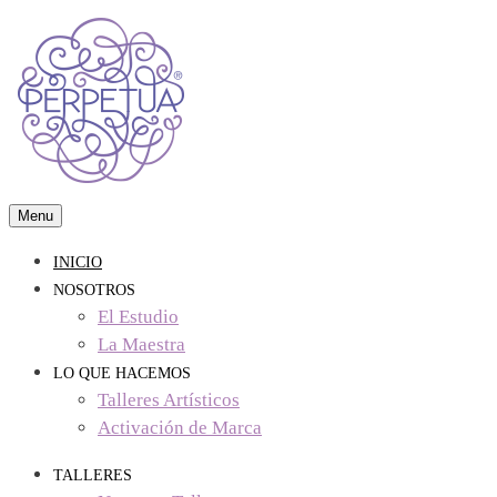
Skip
to
content
Menu
visual arts & crafts studio
Perpetua Studio
INICIO
NOSOTROS
El Estudio
La Maestra
LO QUE HACEMOS
Talleres Artísticos
Activación de Marca
TALLERES