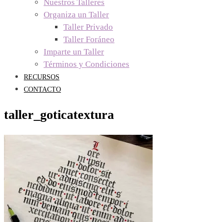
Nuestros Talleres
Organiza un Taller
Taller Privado
Taller Foráneo
Imparte un Taller
Términos y Condiciones
RECURSOS
CONTACTO
taller_goticatextura