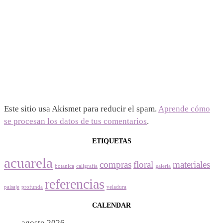
Este sitio usa Akismet para reducir el spam.
Aprende cómo
se procesan los datos de tus comentarios
.
ETIQUETAS
acuarela
compras
floral
materiales
botanica
caligrafía
galeria
referencias
paisaje
profunda
veladura
CALENDAR
agosto 2026